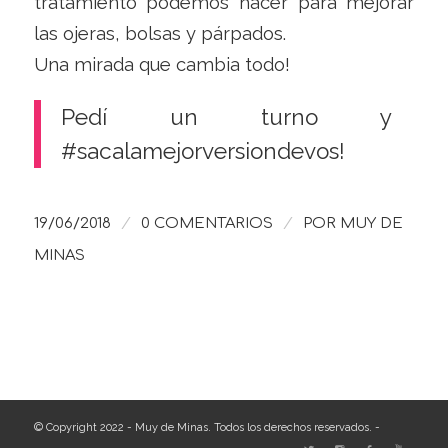
tratamiento podemos hacer para mejorar
las ojeras, bolsas y párpados.
Una mirada que cambia todo!
Pedí un turno y
#sacalamejorversiondevos!
/
/
19/06/2018
0 COMENTARIOS
POR
MUY DE
MINAS
© Copyright 2022 - Muy de Minas. Todos los derechos reservados. -