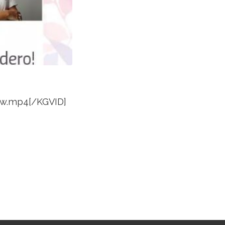
ow.mp4[/KGVID]