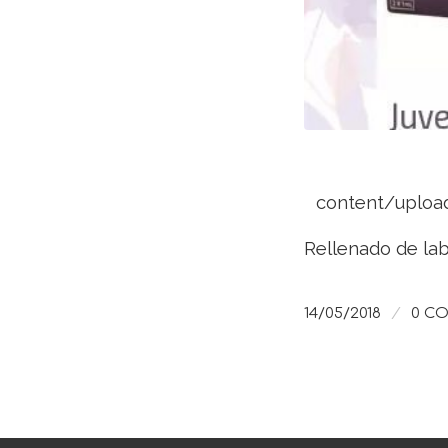
content/uploa
Rellenado de lab
/
14/05/2018
0 C