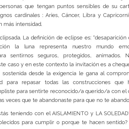
personas que tengan puntos sensibles de su car
gnos cardinales : Aries, Cáncer, Libra y Capricorn
 más intensidad.
lipsada. La definición de eclipse es: “desaparició
tación la luna representa nuestro mundo emo
ra sentirnos seguros, protegidos, animados. 
te caso y en este contexto la invitación es a cheq
ostenida desde la exigencia le gana al comprom
d para repasar todas las construcciones que h
liste para sentirte reconocido/a querido/a con el 
sas veces que te abandonaste para que no te aband
estás teniendo con el AISLAMIENTO y LA SOLEDAD?
blecidos para cumplir o porque te hacen sentido? 