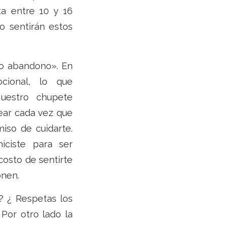
ta entre 10 y 16
io sentirán estos
n o abandono». En
cional, lo que
Nuestro chupete
uear cada vez que
iso de cuidarte.
iciste para ser
costo de sentirte
onen.
 ¿ Respetas los
Por otro lado la