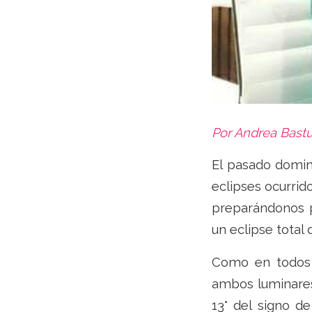
Por Andrea Bast
El pasado domin
eclipses ocurrid
preparándonos p
un eclipse total d
Como en todos 
ambos luminares 
13° del signo d