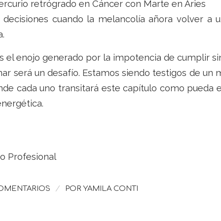
ercurio retrógrado en Cáncer con Marte en Aries
decisiones cuando la melancolía añora volver a u
a.
s el enojo generado por la impotencia de cumplir si
nar será un desafío. Estamos siendo testigos de u
onde cada uno transitará este capítulo como pueda 
nergética.
o Profesional
/
COMENTARIOS
POR
YAMILA CONTI