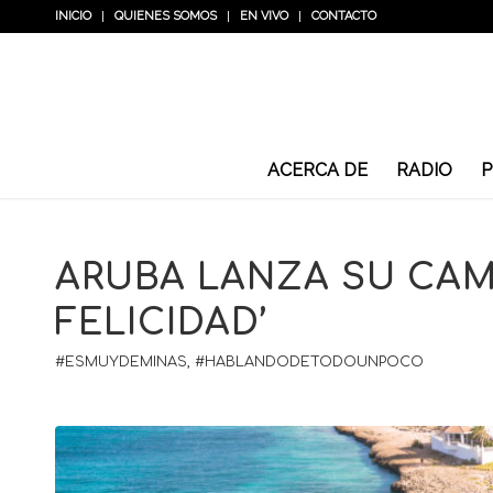
INICIO
QUIENES SOMOS
EN VIVO
CONTACTO
ACERCA DE
RADIO
P
ARUBA LANZA SU CAM
FELICIDAD’
#ESMUYDEMINAS
,
#HABLANDODETODOUNPOCO