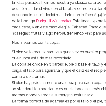
En días pasados hicimos nuestra ya clásica cata por e
ocurrió maridar el vino con el tarot… y como en el ta
desconocimiento) decidí maridarlo con la línea Aguijó
de la bodega
Durigutti Winemaker
. Esta línea explora
cada cepa, y en este caso elegí el Cabernet Franc que 
nos regaló frutas y algo herbal, tremendo vino para las
Nos metemos con la copa…
Si bien ya lo mencionamos alguna vez en nuestro progr
que nunca está de más recordarlo.
La copa se divide en 3 partes: el pie o base, el tallo y 
caiga, el tallo para agarrarla, y que el cáliz es el rec
cámara de aromas.
Si bien hay prácticamente una copa para cada cepa o
un standard: lo importante es que la boca sea más c
aromas donde vamos a sumergir nuestra nariz.
La forma correcta de agarrala es por el tallo o el pie,