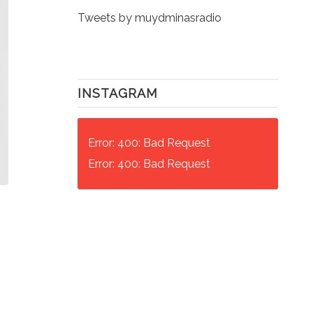
Tweets by muydminasradio
INSTAGRAM
Error: 400: Bad Request
Error: 400: Bad Request