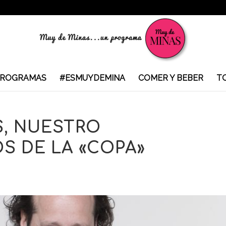
ROGRAMAS
#ESMUYDEMINA
COMER Y BEBER
T
, NUESTRO
S DE LA «COPA»