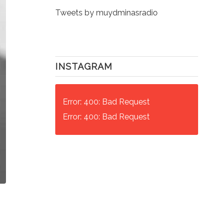
Tweets by muydminasradio
INSTAGRAM
Error: 400: Bad Request
Error: 400: Bad Request