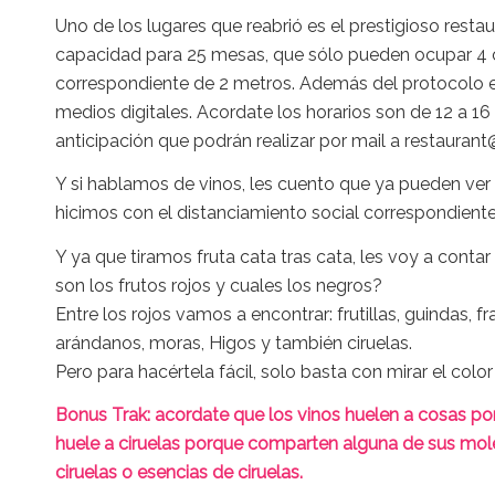
Uno de los lugares que reabrió es el prestigioso resta
capacidad para 25 mesas, que sólo pueden ocupar 4 
correspondiente de 2 metros. Además del protocolo e
medios digitales. Acordate los horarios son de 12 a 16
anticipación que podrán realizar por mail a restaurant@
Y si hablamos de vinos, les cuento que ya pueden ver 
hicimos con el distanciamiento social correspondient
Y ya que tiramos fruta cata tras cata, les voy a cont
son los frutos rojos y cuales los negros?
Entre los rojos vamos a encontrar: frutillas, guindas, f
arándanos, moras, Higos y también ciruelas.
Pero para hacértela fácil, solo basta con mirar el color d
Bonus Trak: acordate que los vinos huelen a cosas po
huele a ciruelas porque comparten alguna de sus moléc
ciruelas o esencias de ciruelas.