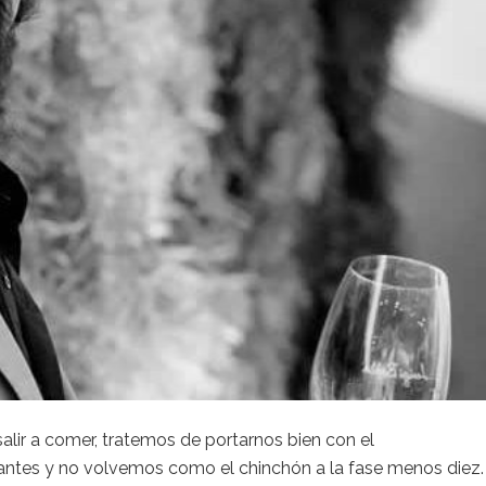
lir a comer, tratemos de portarnos bien con el
antes y no volvemos como el chinchón a la fase menos diez.