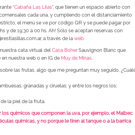
urante
“Cabaña Las Lilas”
, que tienen un espacio abierto con
comensales cada una, y cumpliendo con el distanciamiento
stricto, el menú se ve por código QR y se puede pagar por
 hs y de 19:30 a 00 hs. Ah! Sólo se aceptan reservas con
restlaslilas.com.ar, a través de la
web.
nuestra cata virtual del
Casa Boher
Sauvignon Blanc que
e en nuestra web o en IG de
Muy de Minas
.
ar sobre las frutas, algo que me preguntan muy seguido, ¿Cuál
rambuesas, granadas y ciruelas; y entre los negros los:
e la piel de la fruta.
r los químicos que componen la uva, por ejemplo, el Malbec
ulas químicas, y no porque le tiren al tanque o a la barrica